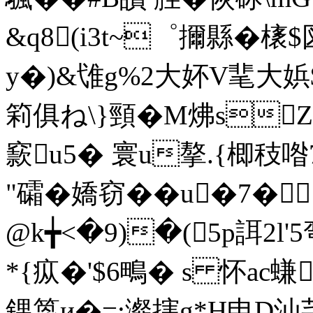
&q8(i3t~゜擟縣�橠
y�)&隿g%2大妚V靟大娦
筣俱ね\}頸�M炥s
窾u5� 寰u摮.{楖秓
"礵�嬌窃��u�7� 
@k╈<�9)�(5p誀2l
*{疭�'$6鴫� s 怀ac螊
錁箆и�=;瀣搳g*H申D汕