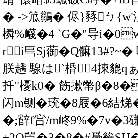
� ->笟鶲� 侭}豩ㄅ{w
橓%衊�4 `G�"导i�
ri巪Sj蓹�Q髍13#?
朕趫 騡は`棔4揀貔qぁ
扦"櫌k0�
飭摗幣β�8�
闪m铡�珫�8屐�6結焍
�;辥f吢/m峂9%�7v�3
+2O嚚�3�8�#噕籂SU�9