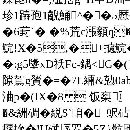
珍1蹖孢1齯鯒^��5厯
�6葑`� �%荒c漲顡q�
鯇!X�5,�+攄鯇�
�:g5墬xD祅Fc-鍝<G�
隙駕g贇�=�7L緉&勊0ab
浀 p�(IX�8  饭椉〗
�&絒碉�綐$`咱�_蚇
癮 抁�!U碔垿罗�5Z}骯