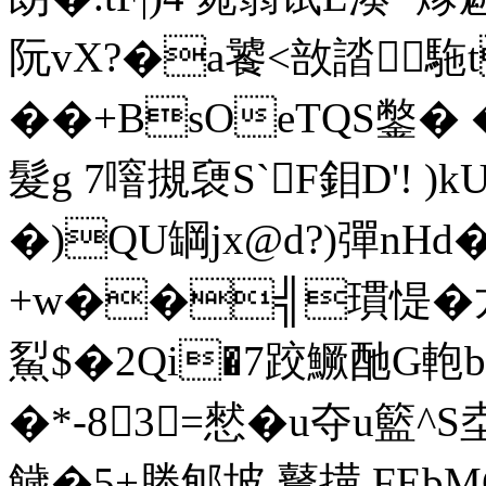
阮vX?�a饕<敨誻﹑駞t
��+BsOeTQS鐅� �
髮g 7噾摫褏S`F鉬D'! )
�)QU罁jx@d?)彈n
+w��╣瑻惿�
鮤$�2Qi�7跤鱖酏G軳
�*-83=憖�u夺u籃^S
饖�5+榺郇坡 鼚撗 FEbMC