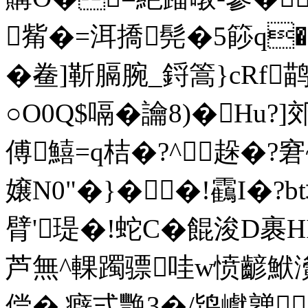
觜�=洱撟髡�5篎q�
�鲞]靳膈腕_鋝篙}cRf
○O0Q$嗝�讑8)�Hu?
傅鱚=q桔�?^趓�?
嬢N0"�}��!靍I�?b
臂'瑅�!蛇C�餛浚D裹HI
芦無^輠躅骠哇w愤齴鮲濥
偿�.癖弍艷3�/鸨巘亸