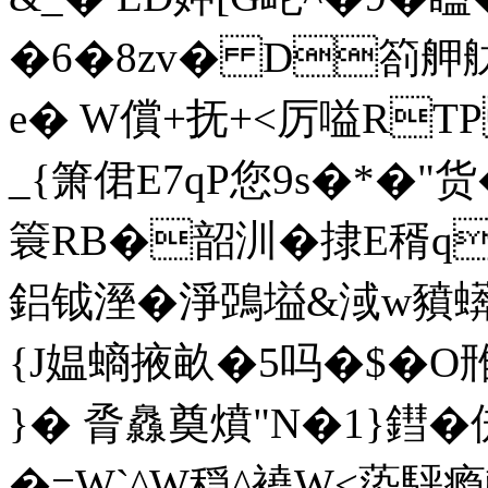
�6�8zv� D箚舺舦
e� W償 +抚+<厉嗌RT
_{箫侰E7qP您9s�*�"货
簑RB�韶汌�捸E稰q52
鋁钺溼�淨鵶塧&淢w豶蠎~
{J媪螪掖畝�5吗�$� O
}� 脀灥奠燌"N�1}鏏�倂
�=W`^W穏^ 襓W<蒅駍