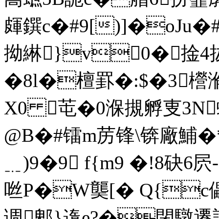
皹鐉c�#9[)]�oJu�
拗綝}v0�捦4
�8l�檀罫�:$�3櫿溣
X0 芚�0湺摫孵叓3N
@B�#镭m苈锋\锛廠鯆�*X
﹎)9�9 f{m9 �!8砄6
咝P�W龑[� Q{c儡� 
调郫}遀e?�閉驐遷誜