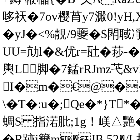
哆祆�7ov樱莦y7澱0!yH,
�yJ�<%靚/9夒�$閗聝凈ó
UU=劥l�&优r=瓧�莏
輿L 脚�7錳rRJmz芅
I�m�€@�
\�T�:u�;Qe�*}
蜩S 指渃肶;1g！ 嵄△
�R跡j籋m�JB,52�/L