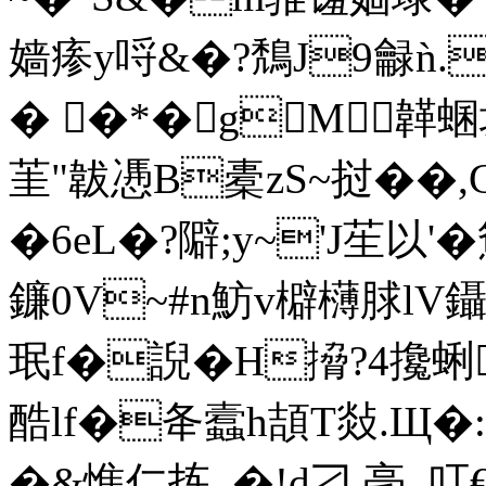
嫱瘆y哷&�?鵚J9龣ǹ.l
� �*�gM韚
茥"韍慿B橐zS~挝��,
�6еL�?隦;y~'J苼以'�
鐮0V~#n魴v檘欂脙lV鑷
珉f�誽�H搚?4攙蜊
酷lf�夅蠧h頡T敥.Щ�:>
�&憔仁拣_�!d刁 ,亳_