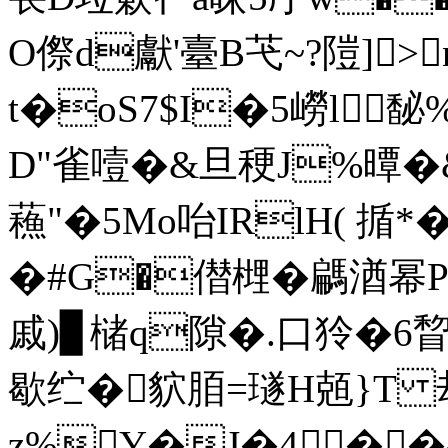
O傺d獻'臺B芅~?隑]>
t�oS7$I�5嶗l
D"雀噎�&旦稉J%曋�&
蘓"�5Mo咍IRlH( 揗*�
�#G�僣榸�騗湭幂PR
戚)▊槠q隙�.口狑�6睝5a
歇纻�貁脜=璲H兡}T 却
z%Y�J�4�