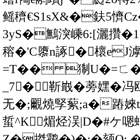
鳐穧€S1sX&�鈇5懠Cz
3yS�鷡湥嵊6:[灑攢�1
穃�'C隳n諑�櫰eJ
=T�� 猘U�=ㄈ�"
_7� 靳嶯�蒡嫼�冯
无�;覼燒孯蕠;a�蹖婡t驓
蜇^K╭煝烃洖|D�#ケ嗯
Z�搩鹴�)�;�颏O: �