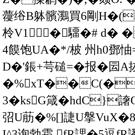
蘉绤B躰髕鸂買6剛H�(a
柃V1╯�驑�# d�
4饃饱UA�*/柀 州h0鄧
D�'鋹+芌磓=�报�囩A
�%xT��C(�
3�ksG箴�hdC}
弨U荕�%[]誱U搫VuX�
I^3询勃霜.fR諰�5逗f