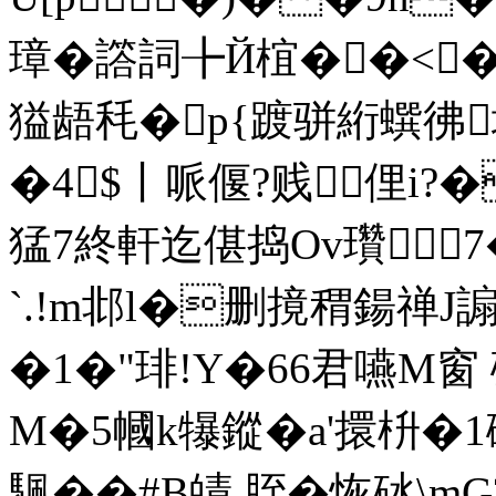
璋�譗詞╊Й椬��<�
獈龉秏�p{踱骈絎蟤彿垭
�4$丨哌偃?贱俚i?
�
猛7終軒迄偡捣Ov瓚7
`.!m邶l�删摬稩鍚禅J謆
�1�"琲!Y�66君嚥M窗 磂
M�5幗k犦鏦�a'擐枡�
颿��#B皟 胵�恢砅\mG