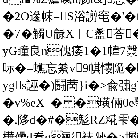
�2O遪帓=S浴謭窀�'
�7�觸U龣X︳C盠荅
yG瞳良n傀痿1�1幃7
呩�=蟭忘絭v9帺慺陒
ygs誣�)鬪蔐}i�>兪
�v%eX_� �璜倆0
�.陊d�#�鬽RZ糀雫� 
樺儽d看g彨裱陿�>墀軲