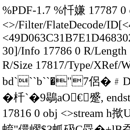
%PDF-1.7 %忏嫌 17787 0 ob
<>/Filter/FlateDecode/
<49D063C31B7E1D468302
30]/Info 17786 0 R/Length
R/Size 17817/Type/XRef/W
bd```b``�"7侶�
�杄`�9鶡aO€蹙 , endstre
17816 0 obj <>strea
蜟"儇嶍$3蛌砐C冔�+lB