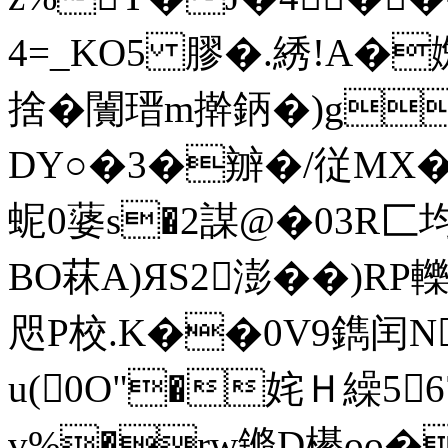
4=_KO5 膠�.綉!A�
捨� 闠瑨m擀鈵�)g~
DY○�3�辧�/従MX�#NX
蚭0蔢s�2謀@�03R匚均D
BO菻A)ЯS2澎��)RP
咫P校.K��0V9鐫闰N
u(0O"�姹Ｈ繰56
v%�rw鏅D櫀oo� 