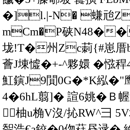
�]l.|-N� 螊兘
mCm�P硖N48��
垅!T�州Zc莿{#崽厝b8
薈J埬憈�+-^夥嬛 �惤稈4
魟鏔J9閴0G�*K紭�"鹰
4�6hL翦]� 諠6姚�
柚u桷V沒/抋RW^彐 5V
聟浩€a鉸�0伆蓕昼逯� 綸