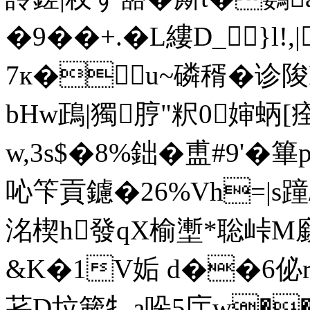
�9��+.�L縷D_}l
7к�u~磷稰�诊陖
bHw鴊|獨脝"粎0婶蛃[
w,3s$�8%鈯�盙#9'�
吣笇貢鑢�26%Vh=
|s
洺楔h發qX榆壍*聡峠M
&K�1V姤 d��6佖r
苌D垃簌牜a哚5庁w��