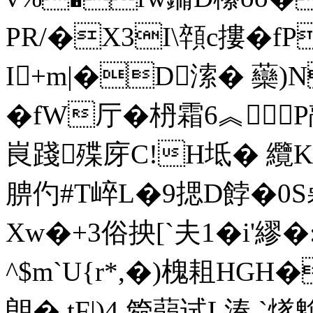
PR/�X3I\顇c摟�
I+m|�D溹� 虊)N
�fW厅�枬霜6︽P
峎踐殜庌C!H坻� 纜K檳
腗仢#T崪L�9揌D餑�0
Xw�+3俗抰[`夫1�i'繆�
^$m`U{r*,�)槐耝HG
朗�.tF|)4 箢蒻试L湊 `