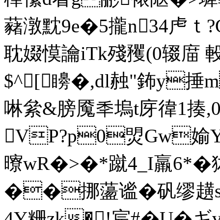
藸潡黕9e�5攏n34虍ｔ?
耽娺慔讑iTk殘矡(0辍庿
$^[矏�,dl赨"鈽y捶m
啉絫&膀魇秊塢t庌徫1揍,0
VP?p0焽Gw媮
曢wR�>�*蹴4_I羸6*
��挪蘯谧�矾缪趪s
4Y粣zk�!宸#�U�ギ