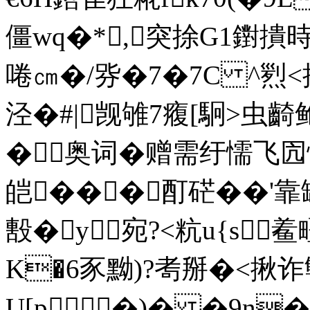
僵wq�*,突捈G1鑆
啳㎝�/哛�7�7C ^煭<
泾�#|觊雊7癁[駉>
�奥词�赠需纡懦
皑���酊硭��'靠罐
毄�y宛?<粇u{s
K�6豕黝)?耉掰�<揪
U[p�)� �9n