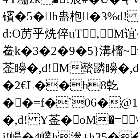
礗�5�h蛊枹�3%d!
d:O苈乎烍倅uT,M谊�
鲞k�3�2�9�5}溝橣~
菳矏�,d!M螫蹸矏�,
� 2€L��h8亁
��=f�`06�@1
�,d! Y菳�oM�=
i!崵�4嶫h滲+h35�