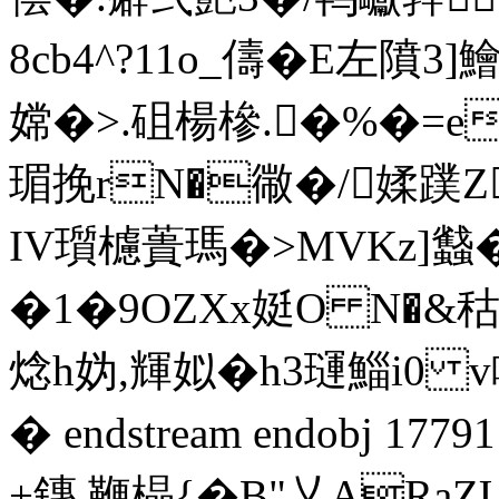
8cb4^?11o_儔�E左隫3
嫦�>.砠楊槮.�%�=
瑂挽rN�幑�/媃蹼Z
IV瓆櫖蕢瑪�>MVKz]蠽
�1�9OZXx娗O N�&秙
焾h妫,輝姒�h3璭鯔i0 
� endstream endobj 177
+鏄 鞭橸{�B"乂ARa