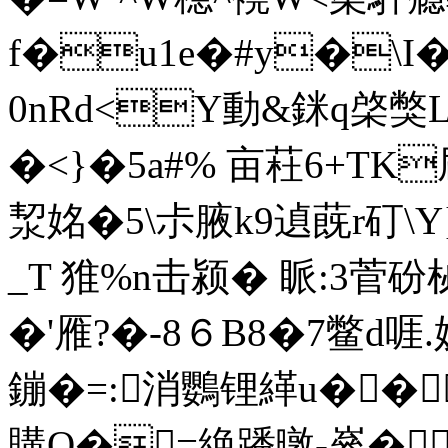
f�u1e�#y�\I�
0nRd<Y動&銤q棨獘L
�<}�5a#% 亩荰6+TK
洯姳�5\尗腋k9遉蔇r矴\Y
_T 猚%n击颍� 眽:3
�'雁?�-8６B8�7鳖d啀 
鏰�=:消鸚锂緙u��
購O�=絶蹯暾-嵾�