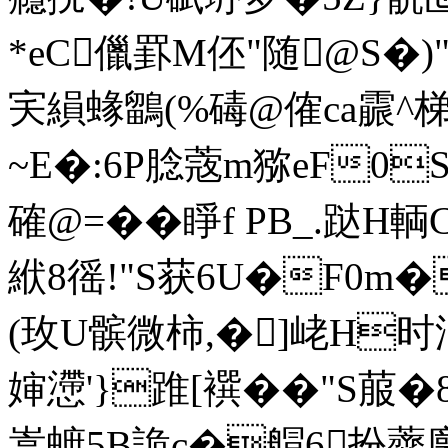
*eC儠罫M伾"随@S
宎縜蝝鶹 (%碡@傕ca霢^梯
~E�:6P腍蔲m猕eF0
確@=��睜f PB_.跶H
絥8徭!"S获6U�F0
(玫U髌微柿,�]峔 H时
婶懘'}踓[襈��"S菔�
嵩蟅5B詭 c�艒6扮虀廓