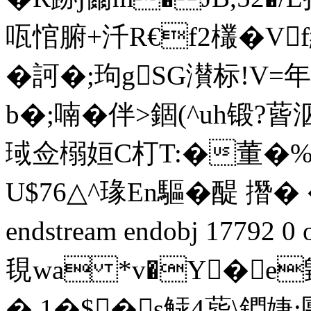
咓悺腑+汘R€f2欉�V
�訶�;玽gSG濽标!V=
b�;喃 �伴>錮(^uh锻?蒈泅[
琙佥榒姮C朾T:�董�%�
U$76△^瑑En驅�醍 撍� 
endstream endobj 17792 
覒wa *v�Y�e
�,1�$�s觨4蒈\鍆