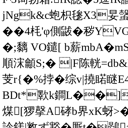
jNgk&c蚫枳毶X3妟螜
��4枆'φ側鼥�秽YVG
�;黐 VO鑓[ b薪mbA�mS
順浨龥S;� |F陈輄=db&
芰r{�%挬�综v|撓睰瞇E4t
BDt*歝k鐧L��]颇
煤[猡撀A硣b界xK蚜>�
詅鎈|敉ず豁�厮t�鷃