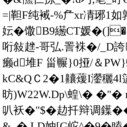
=|靼F纯裓-%厃xr凊琊
妘�馓B9繱CT媛�(]
哘敍趖-哥弘.詈袾�/
癞d堆F 甾冁}0挜/＆PW}
kC&QＣ2�1齉蕿I灐穲4
昉)W22W.Dp\蝗\� �"� r跙
叭袄�"$�赲扦辩调鐷�
&_� LD妕[G岮^�9�