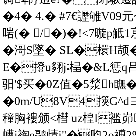
�4� 4.� #7€讈雊V0
啱(� /�)�!<7暶p觝
�滒S墜� SL�檈H颉
E�撜u翗j∶榋�&L惩q
驲' $买�0Z值�5湬h瞴�
�0m/U8V4擌 G^d
穜胸褸颁<槥 uz楻l褴峁
螬i裪e鹝歵j"�瓝2o禣2