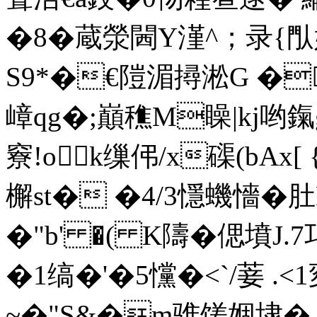
�8 �蔵滎閪Y漌^；录{閄
S9*�€隑湄撏淞G �
嶂qg�;巔穛M矂|kj哟鎎
竂!o╉k缫伄/x磲(bAx[
檞st� �4/3懚蟣懎�
�"b' �( Κ隯�偲墳J.7
�1缟�'�5戃�<`/菨 .
~�"S&�m骓馐婟埭� 