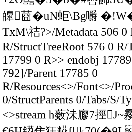
皥莔�uN蚷\Bg嚼 �!W
TxM\祮?
>/Metadata 506 0
R/StructTreeRoot 576 0 R/
17799 0 R>> endobj 17789
792]/Parent 17785 0
R/Resources<>/Font<>/Pro
0/StructParents 0/Tabs/S/T
<>stream h薮沬廫7挳J
€6H鍣隹狂糀fk70(�9